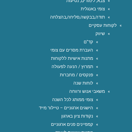
צבא, לימודים, נסיעות
צומי באנגלית
תודה,בבקשה,סליחה,בהצלחה
לקוחות עסקיים
שיווק
קד"ם
העברת מסרים עם צומי
מתנות אישיות ללקוחות
תמרוץ / הנעה לפעולה
פנקסים / מחברות
לוחות שנה
משאבי אנוש ורווחה
צומי ממותג לכל השנה
הישגים ארגוניים – טיילור מייד
נקודות ציון בארגון
קמפיינים פנים ארגוניים