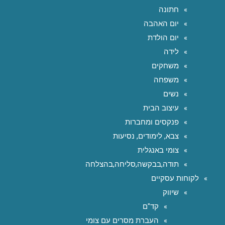
חתונה
יום האהבה
יום הולדת
לידה
משחקים
משפחה
נשים
עיצוב הבית
פנקסים ומחברות
צבא, לימודים, נסיעות
צומי באנגלית
תודה,בבקשה,סליחה,בהצלחה
לקוחות עסקיים
שיווק
קד"ם
העברת מסרים עם צומי