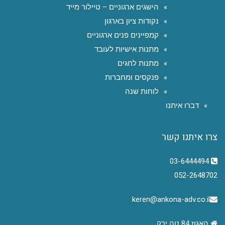
הישגים ארגוניים – טיילור מייד
נקודות ציון בארגון
קמפיינים פנים ארגוניים
מתנות אישיות לעובד
מתנות לחגים
פנקסים ומחברות
לוחות שנה
דברו איתנו
צרו איתנו קשר
03-6444494
052-2648702
keren@ankona-adv.co.il
האגוז 84 נוה ירק