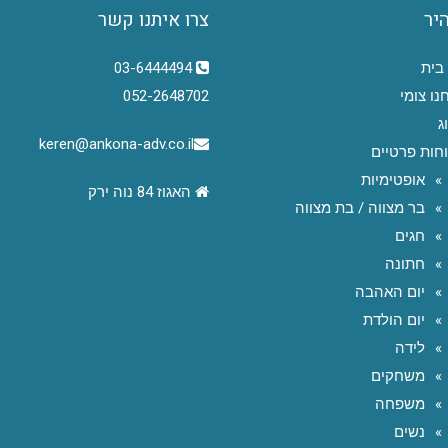
היר
צרו איתנו קשר
בית
03-6444494
נו צומי
052-2648702
ג
keren@ankona-adv.co.il
חות פרטיים
אופטימיות
האגוז 84 נוה ירק
בר מצווה / בת מצווה
חגים
חתונה
יום האהבה
יום הולדת
לידה
משחקים
משפחה
נשים