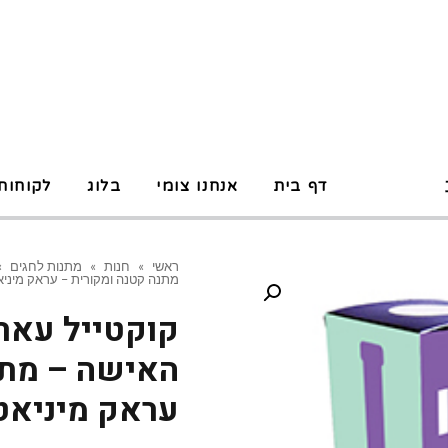
P
דף בית
אנחנו צומי
בלוג
לקוחות
ראשי
»
חנות
»
מתנות לחגים
»
מתנה קטנה ומקורית – עראק מיניא
קוקטייל עארק
האישה – מתנ
עראק מיניאט