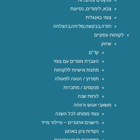
צבא, לימודים, נסיעות
צומי באנגלית
תודה,בבקשה,סליחה,בהצלחה
לקוחות עסקיים
שיווק
קד"ם
העברת מסרים עם צומי
מתנות אישיות ללקוחות
תמרוץ / הנעה לפעולה
פנקסים / מחברות
לוחות שנה
משאבי אנוש ורווחה
צומי ממותג לכל השנה
הישגים ארגוניים – טיילור מייד
נקודות ציון בארגון
קמפיינים פנים ארגוניים