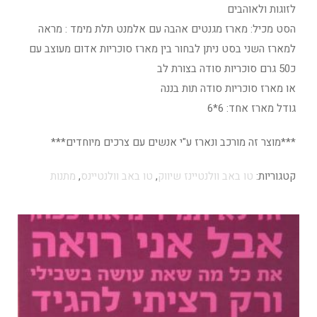
לזוגות ולאוהבים
הסט מכיל: מארז מגנטים אהבה עם אלמנט תלת מימד : מראה
למארז השני בסט ניתן לבחור בין מארז סוכריות אדום מעוצב עם
כ50 גרם סוכריות סודה בצורת לב
או מארז סוכריות סודה תות בננה
גודל מארז אחד: 6*6
***מוצר זה מורכב ונארז ע"י אנשים עם צרכים מיוחדים***
קטגוריות:
טו באב וולנטיינז שיווק
,
טו באב וולנטיינס
,
מתנות