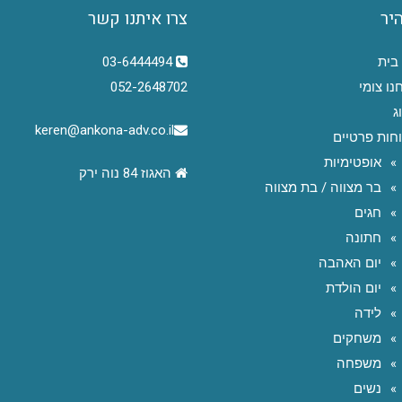
היר
צרו איתנו קשר
בית
03-6444494
נו צומי
052-2648702
ג
keren@ankona-adv.co.il
חות פרטיים
אופטימיות
האגוז 84 נוה ירק
בר מצווה / בת מצווה
חגים
חתונה
יום האהבה
יום הולדת
לידה
משחקים
משפחה
נשים