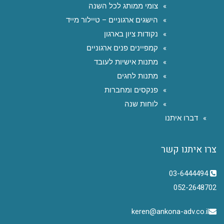
צומי ממותג לכל השנה
הישגים ארגוניים – טיילור מייד
נקודות ציון בארגון
קמפיינים פנים ארגוניים
מתנות אישיות לעובד
מתנות לחגים
פנקסים ומחברות
לוחות שנה
דברו איתנו
צרו איתנו קשר
03-6444494
052-2648702
keren@ankona-adv.co.il