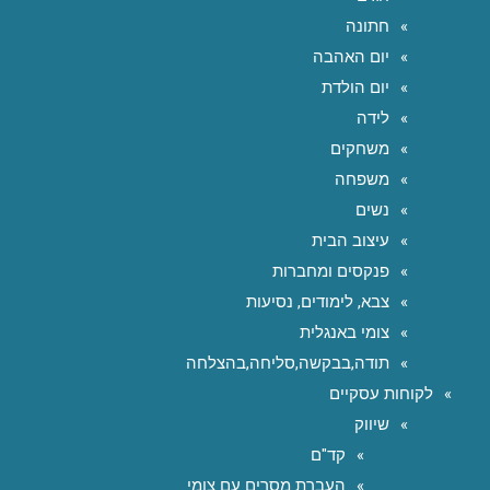
חתונה
יום האהבה
יום הולדת
לידה
משחקים
משפחה
נשים
עיצוב הבית
פנקסים ומחברות
צבא, לימודים, נסיעות
צומי באנגלית
תודה,בבקשה,סליחה,בהצלחה
לקוחות עסקיים
שיווק
קד"ם
העברת מסרים עם צומי