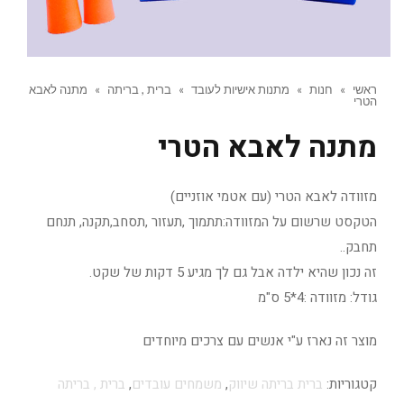
ראשי
»
חנות
»
מתנות אישיות לעובד
»
ברית , בריתה
»
מתנה לאבא
הטרי
מתנה לאבא הטרי
מזוודה לאבא הטרי (עם אטמי אוזניים)
הטקסט שרשום על המזוודה:תתמוך ,תעזור ,תסחב,תקנה, תנחם
תחבק..
זה נכון שהיא ילדה אבל גם לך מגיע 5 דקות של שקט.
גודל: מזוודה :4*5 ס"מ
מוצר זה נארז ע"י אנשים עם צרכים מיוחדים
קטגוריות:
ברית בריתה שיווק
,
משמחים עובדים
,
ברית , בריתה