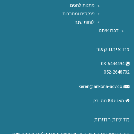
מתנות לחגים
פנקסים ומחברות
לוחות שנה
דברו איתנו
צרו איתנו קשר
03-6444494
052-2648702
keren@ankona-adv.co.il
האגוז 84 נוה ירק
מדיניות החזרות
ניתן להחזיר את המוצרים עד שבועיים מיום קבלתם, ובתנאי שלא