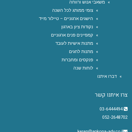
משאבי אנוש ורווחה
צומי ממותג לכל השנה
הישגים ארגוניים – טיילור מייד
נקודות ציון בארגון
קמפיינים פנים ארגוניים
מתנות אישיות לעובד
מתנות לחגים
פנקסים ומחברות
לוחות שנה
דברו איתנו
צרו איתנו קשר
03-6444494
052-2648702
keren@ankona-adv.co.il