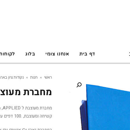
P
דף בית
אנחנו צומי
בלוג
לקוחות
ראשי
»
חנות
»
נקודות ציון בארגו
מחברת מעוצבת עבו
קשיחה ומעוצבת, .100 דפים על גבי נייר נטול עץ 80 גר', עם ספירלה מתכת.