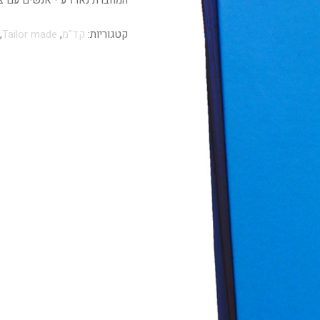
המחברת נארז ע"י אנשים עם צר
קטגוריות:
קד"מ
,
Tailor made
,