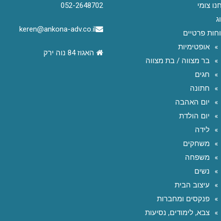
נו צומי
052-2648702
ג
keren@ankona-adv.co.il
חות פרטיים
אופטימיות
האגוז 84 נוה ירק
בר מצווה / בת מצווה
חגים
חתונה
יום האהבה
יום הולדת
לידה
משחקים
משפחה
נשים
עיצוב הבית
פנקסים ומחברות
צבא, לימודים, נסיעות