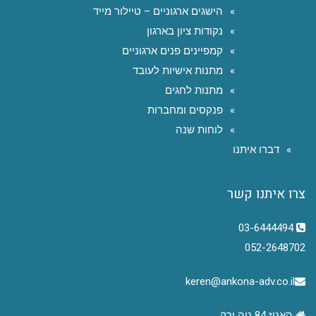
הישגים ארגוניים – טיילור מייד
נקודות ציון בארגון
קמפיינים פנים ארגוניים
מתנות אישיות לעובד
מתנות לחגים
פנקסים ומחברות
לוחות שנה
דברו איתנו
צרו איתנו קשר
03-6444494
052-2648702
keren@ankona-adv.co.il
האגוז 84 נוה ירק