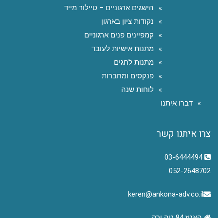
הישגים ארגוניים – טיילור מייד
נקודות ציון בארגון
קמפיינים פנים ארגוניים
מתנות אישיות לעובד
מתנות לחגים
פנקסים ומחברות
לוחות שנה
דברו איתנו
צרו איתנו קשר
03-6444494
052-2648702
keren@ankona-adv.co.il
האגוז 84 נוה ירק