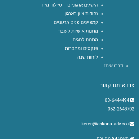
הישגים ארגוניים – טיילור מייד
נקודות ציון בארגון
קמפיינים פנים ארגוניים
מתנות אישיות לעובד
מתנות לחגים
פנקסים ומחברות
לוחות שנה
דברו איתנו
צרו איתנו קשר
03-6444494
052-2648702
keren@ankona-adv.co.il
האגוז 84 נוה ירק