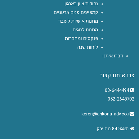
נקודות ציון בארגון
קמפיינים פנים ארגוניים
מתנות אישיות לעובד
מתנות לחגים
פנקסים ומחברות
לוחות שנה
דברו איתנו
צרו איתנו קשר
03-6444494
052-2648702
keren@ankona-adv.co.il
האגוז 84 נוה ירק