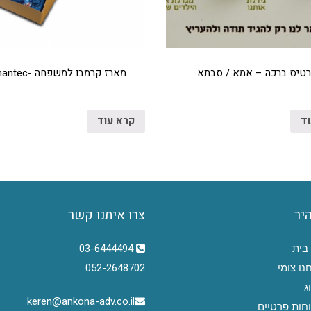
טיס ברכה – אמא / סבתא
מארז קרמבו למשפחה -Symantec
וד
קרא עוד
היר
צרו איתנו קשר
בית
03-6444494
נו צומי
052-2648702
ג
keren@ankona-adv.co.il
חות פרטיים