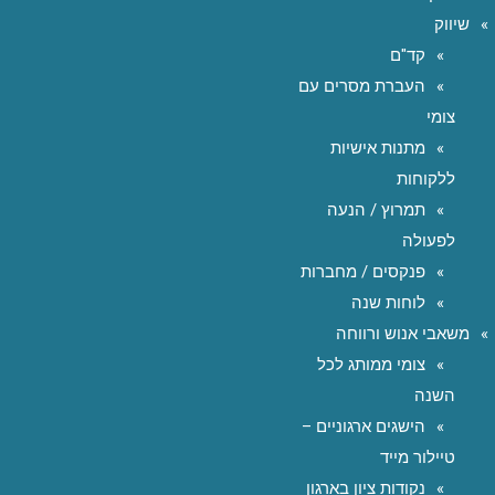
שיווק
קד"ם
העברת מסרים עם
צומי
מתנות אישיות
ללקוחות
תמרוץ / הנעה
לפעולה
פנקסים / מחברות
לוחות שנה
משאבי אנוש ורווחה
צומי ממותג לכל
השנה
הישגים ארגוניים –
טיילור מייד
נקודות ציון בארגון