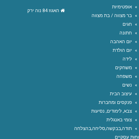
אופטימיות
האגוז 84 נוה ירק
בר מצווה / בת מצווה
חגים
חתונה
יום האהבה
יום הולדת
לידה
משחקים
משפחה
נשים
עיצוב הבית
פנקסים ומחברות
צבא, לימודים, נסיעות
צומי באנגלית
תודה,בבקשה,סליחה,בהצלחה
חות עסקיים