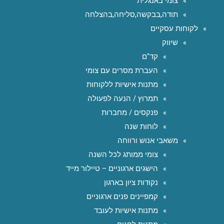
צומי באנגלית
תודה,בבקשה,סליחה,בהצלחה
לקוחות עסקיים
שיווק
קד"ם
העברת מסרים עם צומי
מתנות אישיות ללקוחות
תמרוץ / הנעה לפעולה
פנקסים / מחברות
לוחות שנה
משאבי אנוש ורווחה
צומי ממותג לכל השנה
הישגים ארגוניים – טיילור מייד
נקודות ציון בארגון
קמפיינים פנים ארגוניים
מתנות אישיות לעובד