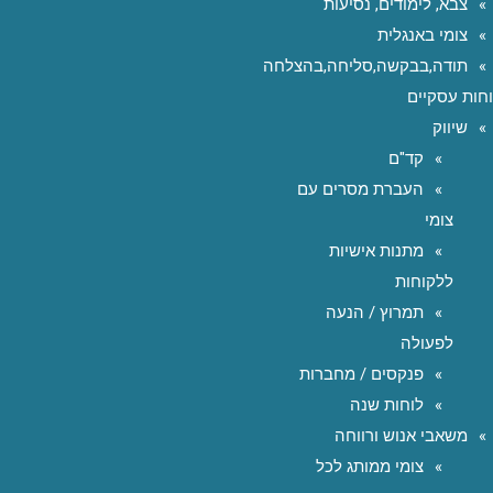
צבא, לימודים, נסיעות
צומי באנגלית
תודה,בבקשה,סליחה,בהצלחה
חות עסקיים
שיווק
קד"ם
העברת מסרים עם
צומי
מתנות אישיות
ללקוחות
תמרוץ / הנעה
לפעולה
פנקסים / מחברות
לוחות שנה
משאבי אנוש ורווחה
צומי ממותג לכל