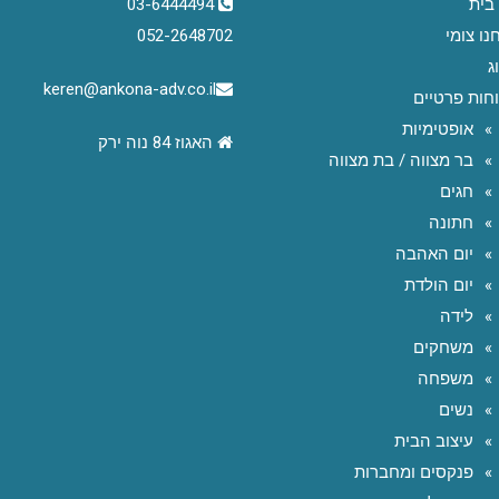
בית
03-6444494
נו צומי
052-2648702
ג
keren@ankona-adv.co.il
חות פרטיים
אופטימיות
האגוז 84 נוה ירק
בר מצווה / בת מצווה
חגים
חתונה
יום האהבה
יום הולדת
לידה
משחקים
משפחה
נשים
עיצוב הבית
פנקסים ומחברות