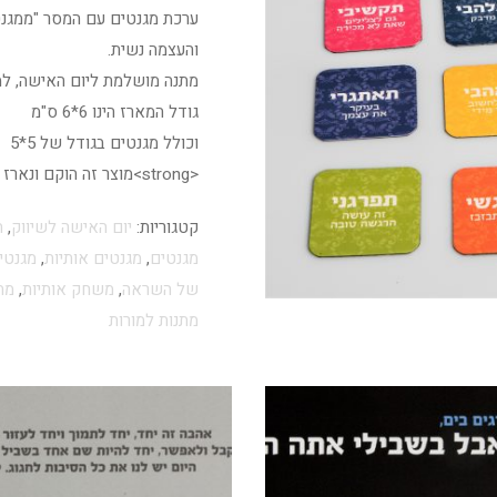
ערכת מגנטים עם המסר "ממגנט
והעצמה נשית.
מתנה מושלמת ליום האישה, למורו
גודל המארז הינו 6*6 ס"מ
וכולל מגנטים בגודל של 5*5
<strong>מוצר זה הוקם ונארז על ידי אנשים עם צרכים מיוחדים</strong>
קטגוריות:
יום האישה לשיווק
,
ח
מגנטים
,
מגנטים אותיות
,
מגנטי
של השראה
,
משחק אותיות
,
מת
מתנות למורות