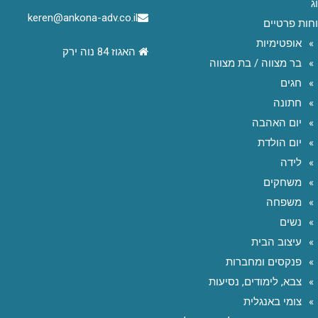
ג
keren@ankona-adv.co.il
חות פרטיים
אופטימיות
האגוז 84 נוה ירק
בר מצווה / בת מצווה
חגים
חתונה
יום האהבה
יום הולדת
לידה
משחקים
משפחה
נשים
עיצוב הבית
פנקסים ומחברות
צבא, לימודים, נסיעות
צומי באנגלית