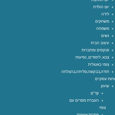
יום הולדת
לידה
משחקים
משפחה
נשים
עיצוב הבית
פנקסים ומחברות
צבא, לימודים, נסיעות
צומי באנגלית
תודה,בבקשה,סליחה,בהצלחה
חות עסקיים
שיווק
קד"ם
העברת מסרים עם
צומי
מתנות אישיות