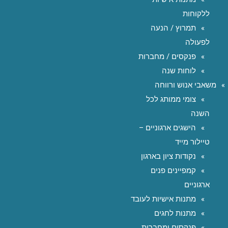
ללקוחות
תמרוץ / הנעה
לפעולה
פנקסים / מחברות
לוחות שנה
משאבי אנוש ורווחה
צומי ממותג לכל
השנה
הישגים ארגוניים –
טיילור מייד
נקודות ציון בארגון
קמפיינים פנים
ארגוניים
מתנות אישיות לעובד
מתנות לחגים
פנקסים ומחברות