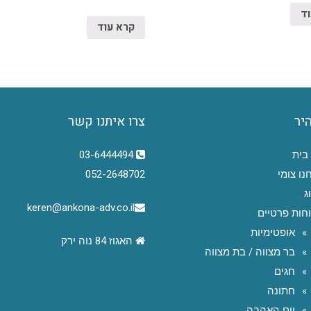
וד
קרא עוד
היר
צרו איתנו קשר
בית
03-6444494
נו צומי
052-2648702
ג
keren@ankona-adv.co.il
חות פרטיים
אופטימיות
האגוז 84 נוה ירק
בר מצווה / בת מצווה
חגים
חתונה
יום האהבה