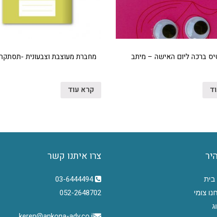
ס ברכה ליום האישה – מיתב
מחברת מעוצבת וצבעונית -תסתקרנו
וד
קרא עוד
היר
צרו איתנו קשר
בית
03-6444494
נו צומי
052-2648702
ג
keren@ankona-adv.co.il