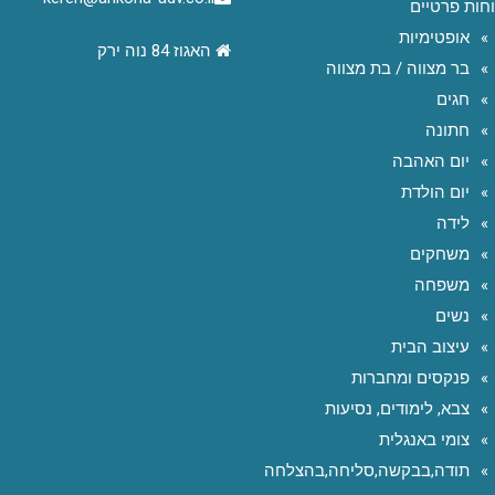
חות פרטיים
אופטימיות
האגוז 84 נוה ירק
בר מצווה / בת מצווה
חגים
חתונה
יום האהבה
יום הולדת
לידה
משחקים
משפחה
נשים
עיצוב הבית
פנקסים ומחברות
צבא, לימודים, נסיעות
צומי באנגלית
תודה,בבקשה,סליחה,בהצלחה