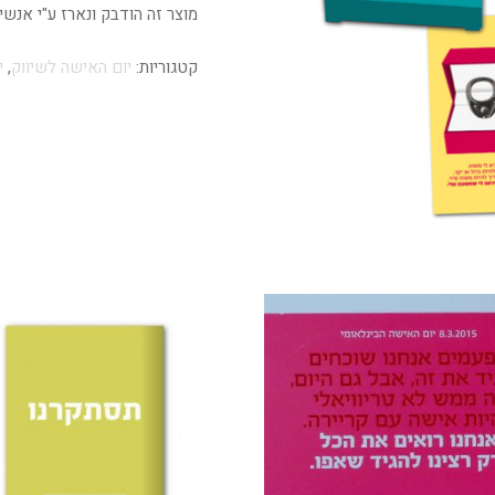
מוצר זה הודבק ונארז ע"י אנש
קטגוריות:
יום האישה לשיווק
,
י