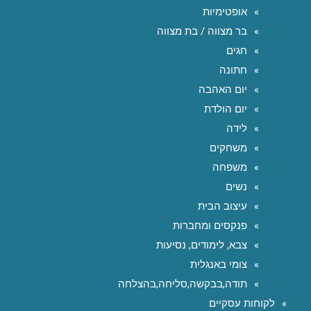
אופטימיות
בר מצווה / בת מצווה
חגים
חתונה
יום האהבה
יום הולדת
לידה
משחקים
משפחה
נשים
עיצוב הבית
פנקסים ומחברות
צבא, לימודים, נסיעות
צומי באנגלית
תודה,בבקשה,סליחה,בהצלחה
לקוחות עסקיים