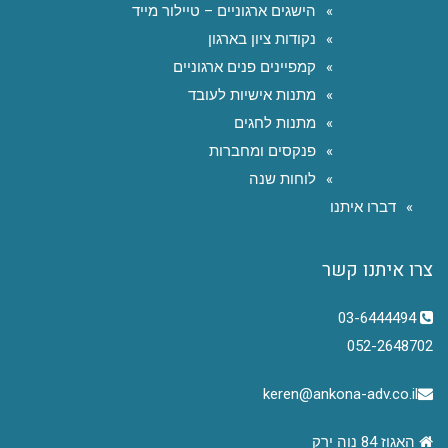
הישגים ארגוניים – טיילור מייד
נקודות ציון בארגון
קמפיינים פנים ארגוניים
מתנות אישיות לעובד
מתנות לחגים
פנקסים ומחברות
לוחות שנה
דברו איתנו
צרו איתנו קשר
03-6444494
052-2648702
keren@ankona-adv.co.il
האגוז 84 נוה ירק