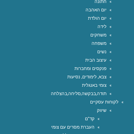
חתונה
יום האהבה
יום הולדת
לידה
משחקים
משפחה
נשים
עיצוב הבית
פנקסים ומחברות
צבא, לימודים, נסיעות
צומי באנגלית
תודה,בבקשה,סליחה,בהצלחה
לקוחות עסקיים
שיווק
קד"ם
העברת מסרים עם צומי