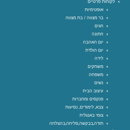
לקוחות פרטיים
אופטימיות
בר מצווה / בת מצווה
חגים
חתונה
יום האהבה
יום הולדת
לידה
משחקים
משפחה
נשים
עיצוב הבית
פנקסים ומחברות
צבא, לימודים, נסיעות
צומי באנגלית
תודה,בבקשה,סליחה,בהצלחה