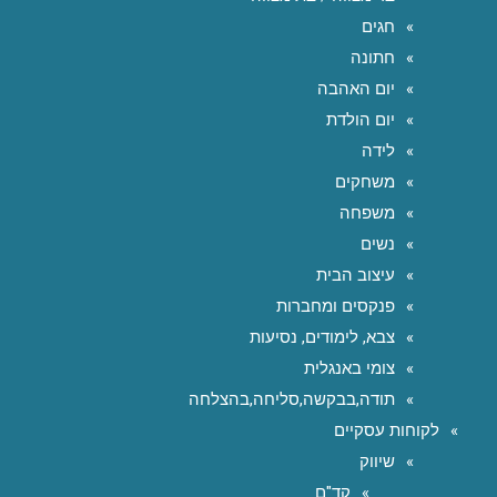
חגים
חתונה
יום האהבה
יום הולדת
לידה
משחקים
משפחה
נשים
עיצוב הבית
פנקסים ומחברות
צבא, לימודים, נסיעות
צומי באנגלית
תודה,בבקשה,סליחה,בהצלחה
לקוחות עסקיים
שיווק
קד"ם