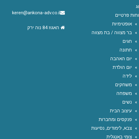
ג
keren@ankona-adv.co.il
חות פרטיים
אופטימיות
האגוז 84 נוה ירק
בר מצווה / בת מצווה
חגים
חתונה
יום האהבה
יום הולדת
לידה
משחקים
משפחה
נשים
עיצוב הבית
פנקסים ומחברות
צבא, לימודים, נסיעות
צומי באנגלית