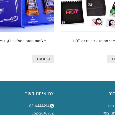
רז ממותג עבור חברת HOT
אלומות מתנת יומולדת ג'ק דני
וד
קרא עוד
היר
צרו איתנו קשר
בית
03-6444494
נו צומי
052-2648702