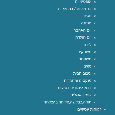
אופטימיות
בר מצווה / בת מצווה
חגים
חתונה
יום האהבה
יום הולדת
לידה
משחקים
משפחה
נשים
עיצוב הבית
פנקסים ומחברות
צבא, לימודים, נסיעות
צומי באנגלית
תודה,בבקשה,סליחה,בהצלחה
לקוחות עסקיים