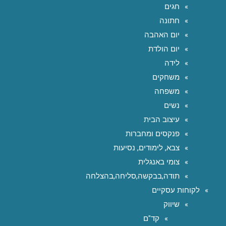
חגים
חתונה
יום האהבה
יום הולדת
לידה
משחקים
משפחה
נשים
עיצוב הבית
פנקסים ומחברות
צבא, לימודים, נסיעות
צומי באנגלית
תודה,בבקשה,סליחה,בהצלחה
לקוחות עסקיים
שיווק
קד"ם