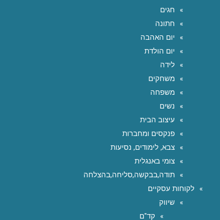
חגים
חתונה
יום האהבה
יום הולדת
לידה
משחקים
משפחה
נשים
עיצוב הבית
פנקסים ומחברות
צבא, לימודים, נסיעות
צומי באנגלית
תודה,בבקשה,סליחה,בהצלחה
לקוחות עסקיים
שיווק
קד"ם