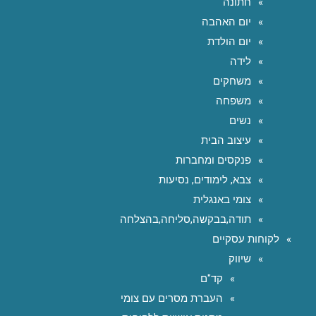
חתונה
יום האהבה
יום הולדת
לידה
משחקים
משפחה
נשים
עיצוב הבית
פנקסים ומחברות
צבא, לימודים, נסיעות
צומי באנגלית
תודה,בבקשה,סליחה,בהצלחה
לקוחות עסקיים
שיווק
קד"ם
העברת מסרים עם צומי