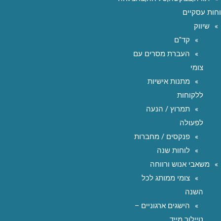
חות עסקיים
שיווק
קד"ם
העברת מסרים עם
צומי
מתנות אישיות
ללקוחות
תמרוץ / הנעה
לפעולה
פנקסים / מחברות
לוחות שנה
משאבי אנוש ורווחה
צומי ממותג לכל
השנה
הישגים ארגוניים –
טיילור מייד