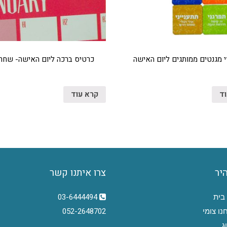
 מגנטים ממותגים ליום האישה
כרטיס ברכה ליום האישה- שחר 
וד
קרא עוד
היר
צרו איתנו קשר
בית
03-6444494
נו צומי
052-2648702
ג