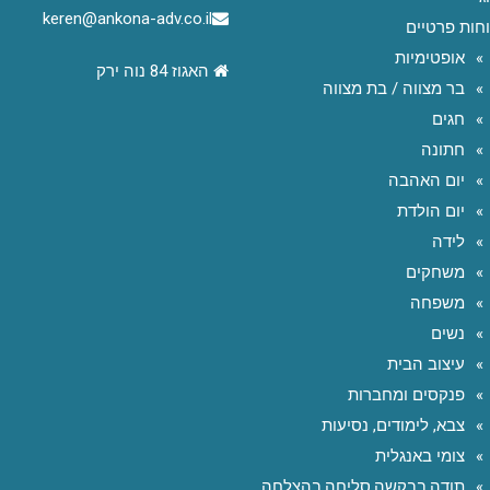
keren@ankona-adv.co.il
חות פרטיים
אופטימיות
האגוז 84 נוה ירק
בר מצווה / בת מצווה
חגים
חתונה
יום האהבה
יום הולדת
לידה
משחקים
משפחה
נשים
עיצוב הבית
פנקסים ומחברות
צבא, לימודים, נסיעות
צומי באנגלית
תודה,בבקשה,סליחה,בהצלחה