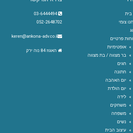
בית
03-6444494
נו צומי
052-2648702
ג
keren@ankona-adv.co.il
חות פרטיים
אופטימיות
האגוז 84 נוה ירק
בר מצווה / בת מצווה
חגים
חתונה
יום האהבה
יום הולדת
לידה
משחקים
משפחה
נשים
עיצוב הבית