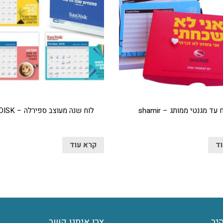
 עד מגנטי ממותג – shamir
לוח שנה מעוצב ספירלה – SANDISK
וד
קרא עוד
היר
צרו איתנו קשר