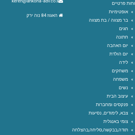
keren@ankona-adv.co.il
חות פרטיים
אופטימיות
האגוז 84 נוה ירק
בר מצווה / בת מצווה
חגים
חתונה
יום האהבה
יום הולדת
לידה
משחקים
משפחה
נשים
עיצוב הבית
פנקסים ומחברות
צבא, לימודים, נסיעות
צומי באנגלית
תודה,בבקשה,סליחה,בהצלחה