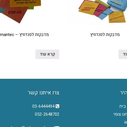
מדבקות לסנדוויץ
מדבקות לסנדוויץ – Symantec
וד
קרא עוד
היר
צרו איתנו קשר
בית
03-6444494
נו צומי
052-2648702
ג