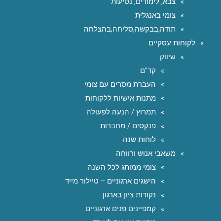
צבא, לימודים, נסיעות
צומי באנגלית
תודה,בבקשה,סליחה,בהצלחה
לקוחות עסקיים
שיווק
קד"ם
העברת מסרים עם צומי
מתנות אישיות ללקוחות
תמרוץ / הנעה לפעולה
פנקסים / מחברות
לוחות שנה
משאבי אנוש ורווחה
צומי ממותג לכל השנה
הישגים ארגוניים – טיילור מייד
נקודות ציון בארגון
קמפיינים פנים ארגוניים