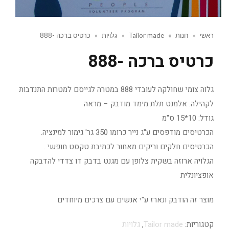
ראשי
»
חנות
»
Tailor made
»
גלויות
»
כרטיס ברכה -888
כרטיס ברכה -888
גלוה צומי שחולקה לעובדי 888 במטרה לגייסם למטרות התנדבות
לקהילה. אלמנט תלת מימד מודבק – מראה
גודל: 10*15 ס"מ
הכרטיסים מודפסים ע"ג נייר כרומו 350 גר' גימור למינציה.
הכרטיסים חלקים וריקים מאחור לכתיבת טקסט חופשי .
הגלויה ארוזה בשקית צלופן עם מגנט בדבק דו צדדי להדבקה
אופציונלית
מוצר זה הודבק ונארז ע"י אנשים עם צרכים מיוחדים
קטגוריות:
Tailor made
,
גלויות