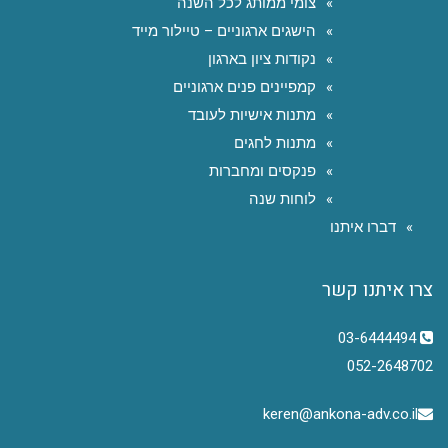
צומי ממותג לכל השנה
הישגים ארגוניים – טיילור מייד
נקודות ציון בארגון
קמפיינים פנים ארגוניים
מתנות אישיות לעובד
מתנות לחגים
פנקסים ומחברות
לוחות שנה
דברו איתנו
צרו איתנו קשר
03-6444494
052-2648702
keren@ankona-adv.co.il