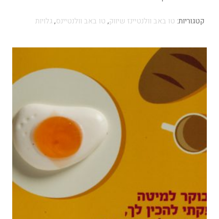
קטגוריות:
טו באב וולנטיינז שיווק
,
טו באב וולנטיינס
,
גלויות