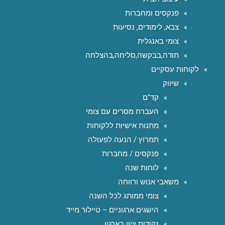
פנקסים ומחברות
צבא, לימודים, נסיעות
צומי באנגלית
תודה,בבקשה,סליחה,בהצלחה
לקוחות עסקיים
שיווק
קד"ם
העברת מסרים עם צומי
מתנות אישיות ללקוחות
תמרוץ / הנעה לפעולה
פנקסים / מחברות
לוחות שנה
משאבי אנוש ורווחה
צומי ממותג לכל השנה
הישגים ארגוניים – טיילור מייד
נקודות ציון בארגון