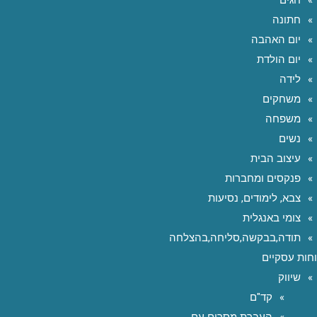
חגים
חתונה
יום האהבה
יום הולדת
לידה
משחקים
משפחה
נשים
עיצוב הבית
פנקסים ומחברות
צבא, לימודים, נסיעות
צומי באנגלית
תודה,בבקשה,סליחה,בהצלחה
חות עסקיים
שיווק
קד"ם