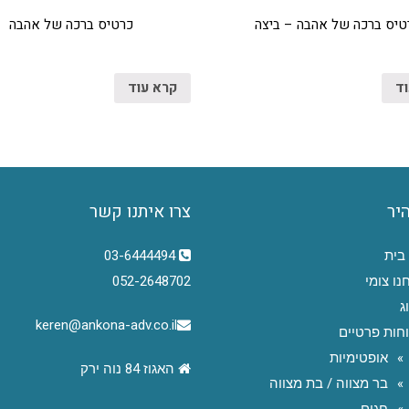
טיס ברכה של אהבה – ביצה
כרטיס ברכה של אהבה
וד
קרא עוד
היר
צרו איתנו קשר
בית
03-6444494
נו צומי
052-2648702
ג
keren@ankona-adv.co.il
חות פרטיים
אופטימיות
האגוז 84 נוה ירק
בר מצווה / בת מצווה