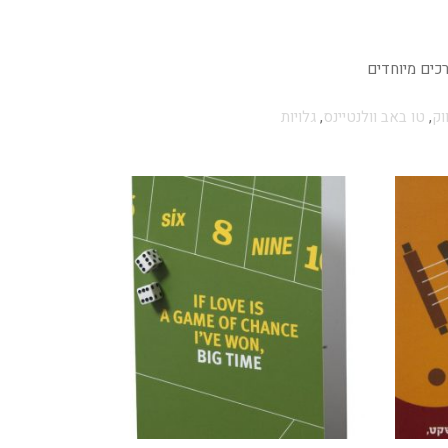
רכים מיוחדים
וק
,
טו באב וולנטיינס
,
גלויות