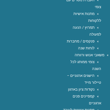
העברת מסרים עם
צומי
מתנות אישיות
ללקוחות
תמרוץ / הנעה
לפעולה
פנקסים / מחברות
לוחות שנה
משאבי אנוש ורווחה
צומי ממותג לכל
השנה
הישגים ארגוניים –
טיילור מייד
נקודות ציון בארגון
קמפיינים פנים
ארגוניים