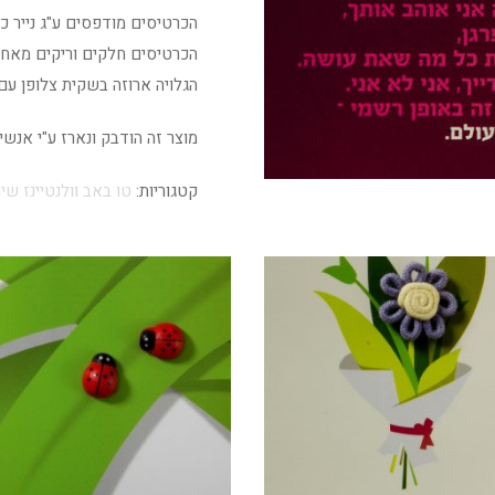
הכרטיסים מודפסים ע"ג נייר כרומו 350 גר' גימור ל
הכרטיסים חלקים וריקים מאחו
הגלויה ארוזה בשקית צלופן עם
מוצר זה הודבק ונארז ע"י אנש
קטגוריות:
טו באב וולנטיינז שיו