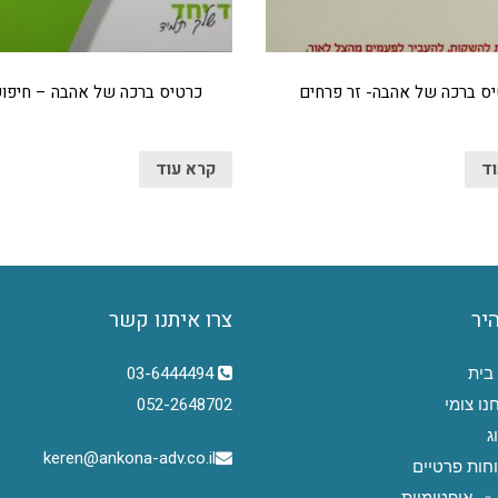
ס ברכה של אהבה- זר פרחים
כרטיס ברכה של אהבה – חיפוש
וד
קרא עוד
היר
צרו איתנו קשר
בית
03-6444494
נו צומי
052-2648702
ג
keren@ankona-adv.co.il
חות פרטיים