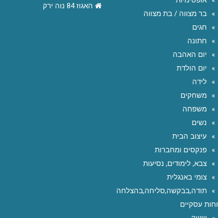
אופטימיות
האגוז 84 נוה ירק
בר מצווה / בת מצווה
חגים
חתונה
יום האהבה
יום הולדת
לידה
משחקים
משפחה
נשים
עיצוב הבית
פנקסים ומחברות
צבא, לימודים, נסיעות
צומי באנגלית
תודה,בבקשה,סליחה,בהצלחה
חות עסקיים