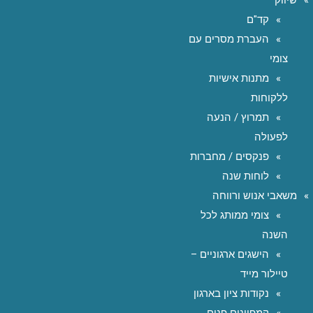
שיווק
קד"ם
העברת מסרים עם
צומי
מתנות אישיות
ללקוחות
תמרוץ / הנעה
לפעולה
פנקסים / מחברות
לוחות שנה
משאבי אנוש ורווחה
צומי ממותג לכל
השנה
הישגים ארגוניים –
טיילור מייד
נקודות ציון בארגון