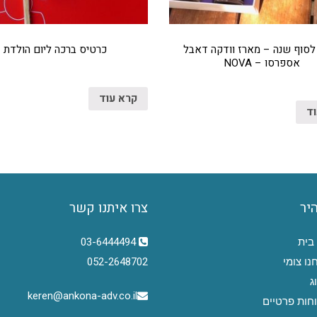
לסוף שנה – מארז וודקה דאבל
כרטיס ברכה ליום הולדת
אספרסו – NOVA
קרא עוד
וד
היר
צרו איתנו קשר
בית
03-6444494
נו צומי
052-2648702
ג
keren@ankona-adv.co.il
חות פרטיים