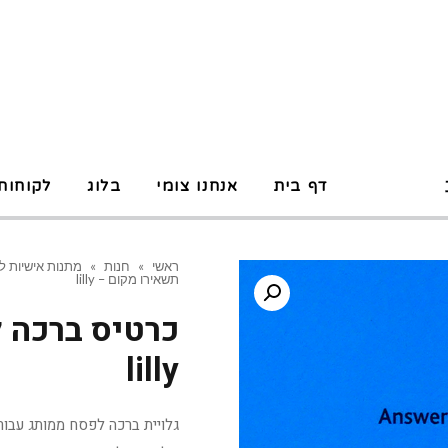
P
דף בית
אנחנו צומי
בלוג
לקוחות
ראשי
»
חנות
»
מתנות אישיות ל
תשאירו מקום – lilly
כרטיס ברכה 
lilly
גלויית ברכה לפסח ממותג עבור lilly