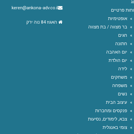
ג
keren@ankona-adv.co.il
חות פרטיים
אופטימיות
האגוז 84 נוה ירק
בר מצווה / בת מצווה
חגים
חתונה
יום האהבה
יום הולדת
לידה
משחקים
משפחה
נשים
עיצוב הבית
פנקסים ומחברות
צבא, לימודים, נסיעות
צומי באנגלית