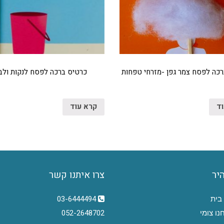
כה לפסח צמר גפן -מזרחי טפחות
כרטיס ברכה לפסח לנקות ולב
וד
קרא עוד
היר
צרו איתנו קשר
בית
03-6444494
נו צומי
052-2648702