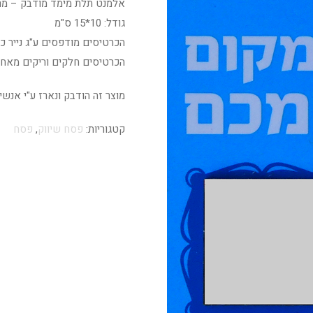
אלמנט תלת מימד מודבק – מ
גודל: 10*15 ס"מ
הכרטיסים מודפסים ע"ג נייר כרומו 350 גר' גימור ל
הכרטיסים חלקים וריקים מאחו
מוצר זה הודבק ונארז ע"י אנש
קטגוריות:
פסח שיווק
,
פסח