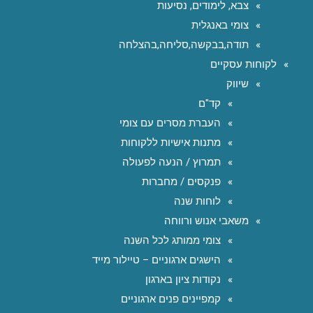
צבא, לימודים, נסיעות
צומי באנגלית
תודה,בבקשה,סליחה,בהצלחה
לקוחות עסקיים
שיווק
קד"ם
העברת מסרים עם צומי
מתנות אישיות ללקוחות
תמרוץ / הנעה לפעולה
פנקסים / מחברות
לוחות שנה
משאבי אנוש ורווחה
צומי ממותג לכל השנה
הישגים ארגוניים – טיילור מייד
נקודות ציון בארגון
קמפיינים פנים ארגוניים