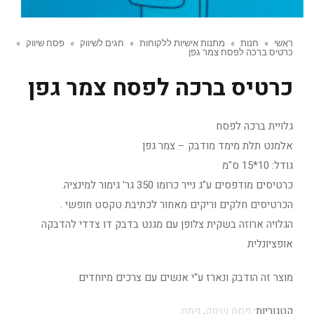
ראשי
»
חנות
»
מתנות אישיות ללקוחות
»
חגים לשיווק
»
פסח שיווק
»
כרטיס ברכה לפסח צמר גפן
כרטיס ברכה לפסח צמר גפן
גלויית ברכה לפסח
אלמנט תלת מימד מודבק – צמר גפן
גודל: 10*15 ס"מ
כרטיסים מודפסים ע"ג נייר כרומו 350 גר' גימור למינציה.
הכרטיסים חלקים וריקים מאחור לכתיבת טקסט חופשי .
הגלויה ארוזה בשקית צלופן עם מגנט בדבק דו צדדי להדבקה
אופציונלית
מוצר זה הודבק ונארז ע"י אנשים עם צרכים מיוחדים
קטגוריות:
פסח שיווק
,
פסח