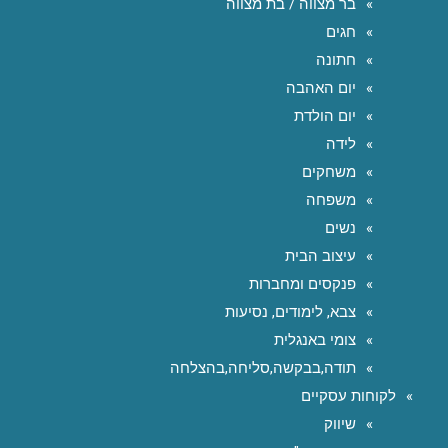
בר מצווה / בת מצווה
חגים
חתונה
יום האהבה
יום הולדת
לידה
משחקים
משפחה
נשים
עיצוב הבית
פנקסים ומחברות
צבא, לימודים, נסיעות
צומי באנגלית
תודה,בבקשה,סליחה,בהצלחה
לקוחות עסקיים
שיווק