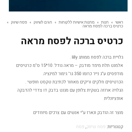
ראשי
»
חנות
»
מתנות אישיות ללקוחות
»
חגים לשיווק
»
פסח שיווק
»
כרטיס ברכה לפסח מראה
כרטיס ברכה לפסח מראה
גלויית ברכה לפסח ממותג lilly .
אלמנט תלת מימד מודבק – מראה גודל: 10*15 ס"מ כרטיסים
מודפסים ע"ג נייר כרומו 350 גר' גימור למינציה.
הכרטיסים חלקים וריקים מאחור לכתיבת טקסט חופשי .
הגלויה ארוזה בשקית צלופן עם מגנט בדבק דו צדדי להדבקה
אופציונלית
מוצר זה הודבק ונארז ע"י אנשים עם צרכים מיוחדים
קטגוריות:
פסח שיווק
,
פסח