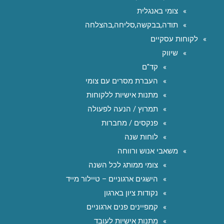
צומי באנגלית
תודה,בבקשה,סליחה,בהצלחה
לקוחות עסקיים
שיווק
קד"ם
העברת מסרים עם צומי
מתנות אישיות ללקוחות
תמרוץ / הנעה לפעולה
פנקסים / מחברות
לוחות שנה
משאבי אנוש ורווחה
צומי ממותג לכל השנה
הישגים ארגוניים – טיילור מייד
נקודות ציון בארגון
קמפיינים פנים ארגוניים
מתנות אישיות לעובד