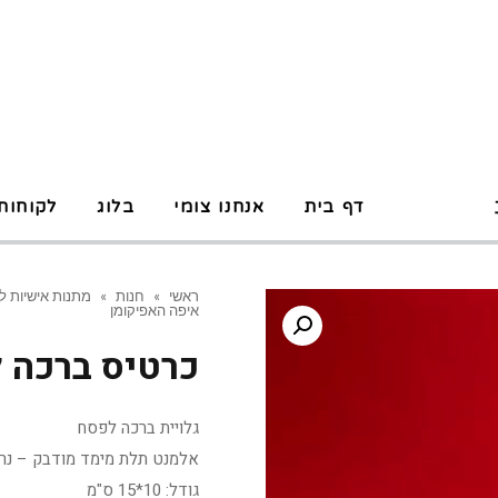
P
דף בית
אנחנו צומי
בלוג
לקוחות
ראשי
»
חנות
»
מתנות אישיות ל
איפה האפיקומן
כרטיס ברכה 
גלויית ברכה לפסח
אלמנט תלת מימד מודבק – נר
גודל: 10*15 ס"מ