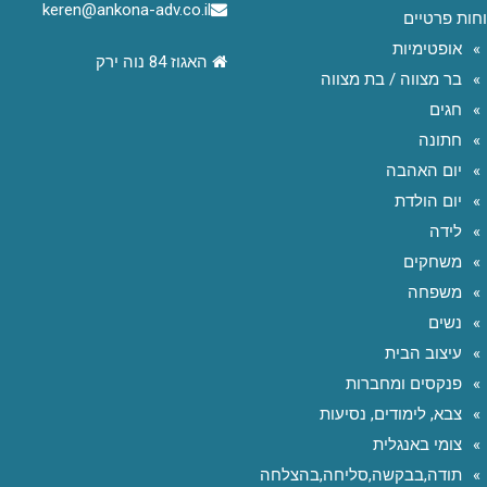
keren@ankona-adv.co.il
חות פרטיים
אופטימיות
האגוז 84 נוה ירק
בר מצווה / בת מצווה
חגים
חתונה
יום האהבה
יום הולדת
לידה
משחקים
משפחה
נשים
עיצוב הבית
פנקסים ומחברות
צבא, לימודים, נסיעות
צומי באנגלית
תודה,בבקשה,סליחה,בהצלחה