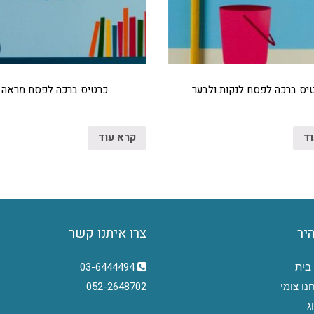
יס ברכה לפסח לנקות ולבער
כרטיס ברכה לפסח מראה
וד
קרא עוד
היר
צרו איתנו קשר
בית
03-6444494
נו צומי
052-2648702
ג