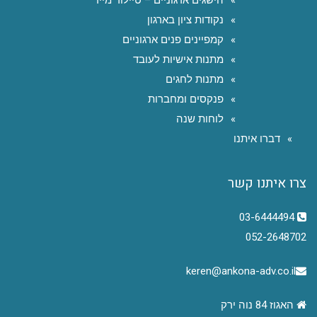
נקודות ציון בארגון
קמפיינים פנים ארגוניים
מתנות אישיות לעובד
מתנות לחגים
פנקסים ומחברות
לוחות שנה
דברו איתנו
צרו איתנו קשר
03-6444494
052-2648702
keren@ankona-adv.co.il
האגוז 84 נוה ירק