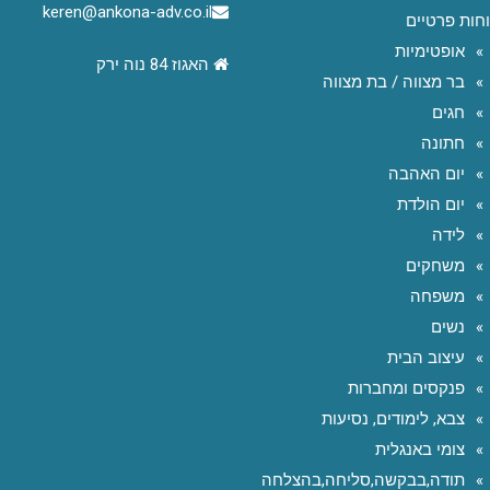
keren@ankona-adv.co.il
חות פרטיים
אופטימיות
האגוז 84 נוה ירק
בר מצווה / בת מצווה
חגים
חתונה
יום האהבה
יום הולדת
לידה
משחקים
משפחה
נשים
עיצוב הבית
פנקסים ומחברות
צבא, לימודים, נסיעות
צומי באנגלית
תודה,בבקשה,סליחה,בהצלחה