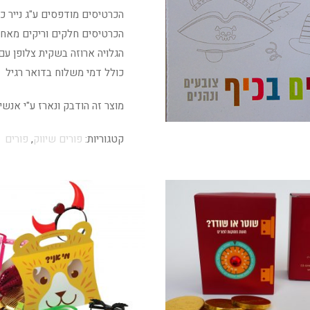
הכרטיסים מודפסים ע"ג נייר כרומו 350 גר' גימור ל
הכרטיסים חלקים וריקים מאחו
הגלויה ארוזה בשקית צלופן עם
כולל דמי משלוח בדואר רגיל
מוצר זה הודבק ונארז ע"י אנש
קטגוריות:
פורים שיווק
,
פורים