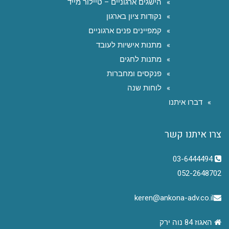
הישגים ארגוניים – טיילור מייד
נקודות ציון בארגון
קמפיינים פנים ארגוניים
מתנות אישיות לעובד
מתנות לחגים
פנקסים ומחברות
לוחות שנה
דברו איתנו
צרו איתנו קשר
03-6444494
052-2648702
keren@ankona-adv.co.il
האגוז 84 נוה ירק