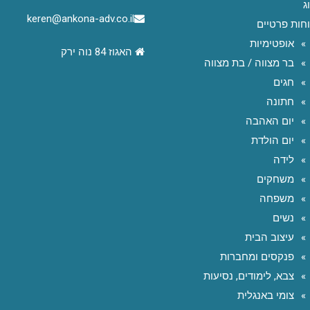
ג
keren@ankona-adv.co.il
חות פרטיים
אופטימיות
האגוז 84 נוה ירק
בר מצווה / בת מצווה
חגים
חתונה
יום האהבה
יום הולדת
לידה
משחקים
משפחה
נשים
עיצוב הבית
פנקסים ומחברות
צבא, לימודים, נסיעות
צומי באנגלית