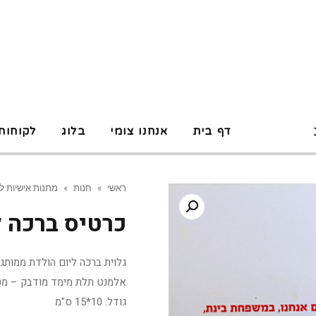
P
דף בית
אנחנו צומי
בלוג
לקוחות
ראשי
»
חנות
»
מתנות אישיות ל
כרטיס ברכה ל
גלוית ברכה ליום הולדת ממותג ע
אלמנט תלת מימד מודבק – מט
גודל: 10*15 ס"מ